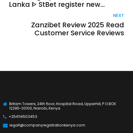
Lanka ᐈ StBet register new
account in LK
NEXT
Zanzibet Review 2025 Read
Customer Service Reviews
Britam Towers, 24th floor, Hospital Road, Upperhill, P.O BOX
12295-00100, Nairobi, Kenya
+254114503453
legal1@companyregistrationkenya.com