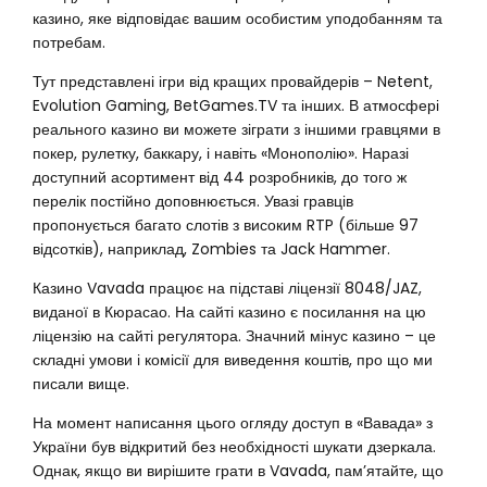
казино, яке відповідає вашим особистим уподобанням та
потребам.
Тут представлені ігри від кращих провайдерів – Netent,
Evolution Gaming, BetGames.TV та інших. В атмосфері
реального казино ви можете зіграти з іншими гравцями в
покер, рулетку, баккару, і навіть «Монополію». Наразі
доступний асортимент від 44 розробників, до того ж
перелік постійно доповнюється. Увазі гравців
пропонується багато слотів з високим RTP (більше 97
відсотків), наприклад, Zombies та Jack Hammer.
Казино Vavada працює на підставі ліцензії 8048/JAZ,
виданої в Кюрасао. На сайті казино є посилання на цю
ліцензію на сайті регулятора. Значний мінус казино – це
складні умови і комісії для виведення коштів, про що ми
писали вище.
На момент написання цього огляду доступ в «Вавада» з
України був відкритий без необхідності шукати дзеркала.
Однак, якщо ви вирішите грати в Vavada, пам’ятайте, що