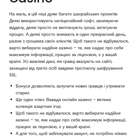
На жаль, в цій ніші дуже багато шахрайських проектів.
Деякі використовують неліцензійний софт, занижуючи
віддачу, деякі просто не виплачують гроші, затягуючи
процес. А деякі просто зникають в один прекрасний день,
разом з грошима своїх клієнтів. Щоб такого не відбувалося,
варто вибирати надійне казино – те, яке надає про себе
максимум інформації, працює за ліцензією, є у вашій
країні. Усі важливі дані, які гравці вказують на сайті,
захищені від третіх осіб завдяки протоколу шифрування
SSL.
Бонуси дозволяють залучити нових гравців і утримати
старих.
Ще один плюс Вавада онлайн казино – велика
колекція азартних ігор.
Щоб такого не відбувалося, варто вибирати надійне
казино – те, яке надає про себе максимум інформації,
працює за ліцензією, є у вашій країні.
А для того, щоб заблокувати акаунт, не потрібно ніяких