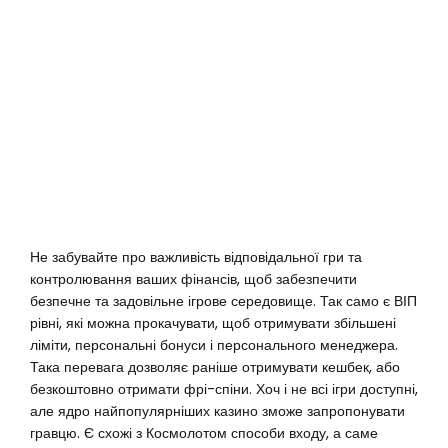
Не забувайте про важливість відповідальної гри та
контролювання ваших фінансів, щоб забезпечити
безпечне та задовільне ігрове середовище. Так само є ВІП
рівні, які можна прокачувати, щоб отримувати збільшені
ліміти, персональні бонуси і персонального менеджера.
Така перевага дозволяє раніше отримувати кешбек, або
безкоштовно отримати фрі-спіни. Хоч і не всі ігри доступні,
але ядро найпопулярніших казино зможе запропонувати
гравцю. Є схожі з Космолотом способи входу, а саме