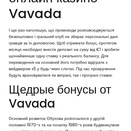
Vavada
І ще раз наголошує, що промокоди розповсюджуються
безкоштовно і гральний клуб не збирає персональні дані
гравців за їх допомогою. Щоб отримати бонус, протягом
місяця необхідно внести депозит на суму від €1 і зробити
щонайменше одну ставку з реального балансу. Для
переведення на основний його потрібно відіграти з
вейджером х5 у будь-яких слотах. Під час прокручення
будуть враховуватися як виграні, так і програні ставки.
Щедрые бонусы от
Vavada
Основний розвиток Обухова розпочалося у другій
половині 1970-х та на початку 1980-х років будівництвом