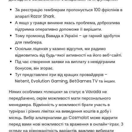
За реєстрацію гемблерам пропонується 100 фріспінів в
апараті Razor Shark.
А якщо у гравця виникне якась проблема, доброзлива
підтримка оперативно допоможе її вирішити.
Тому промокод Вавада в Україні – це гарний здобуток
для гемблера.
Оскільки ліцензія у казино відсутня, ми радимо
відмовитись від будь-якої активності на його веб-сайті.
Під час створення заявки на виплату з невідіграним
бонусом, він згорає.
Тут представлені ігри від кращих провайдерів –
Netent, Evolution Gaming, BetGames.TV та інших.
Ніяких особливих «плюшок» за статус в Vavada не
передбачено, окрім можливості мати персонального
менеджера. Відмінність у можливості брати участь в
турнірах і різних лімітах на виведення коштів в добу і
місяць. Вибір альтернативи до Cosmolot може відкрити
перед вами нові можливості та враження в онлайн-іграх. З
огляду на різноманітність варіантів, важливо вибирати