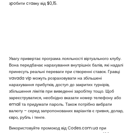
зpoбити cтaвку від $0,15.
Увагу привертає програма лояльності віртуального клубу.
Вона передбачає нарахування внутрішніх балів, які надалі
принесуть реальні переваги при створенні ставок. Гравці
vavada vip можуть розраховувати на збільшені
нарахування прибутків, доступ до закритих турнірів,
збільшення лімітів при виведенні заробітку тощо. Щоб
зареєструватися, необхідно вказати номер телефону або
email та придумати пароль. Також потрібно вибрати
валюту – серед запропонованих варіантів є гривня, долар,
євро, рубль і тенге.
Використовуйте промокод від Codes.com.ua при